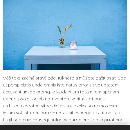
Váš text začíná právě zde. Klikněte a můžete začít psát. Sed
ut perspiciatis unde omnis iste natus error sit voluptatem
accusantium doloremque laudantium totam rem aperiam
eaque ipsa quae ab illo inventore veritatis et quasi
architecto beatae vitae dicta sunt explicabo nemo enim
ipsam voluptatem quia voluptas sit aspernatur aut odit aut
fugit sed quia consequuntur magni dolores eos qui ratione
voluptatem sequi nesciunt neque porro quisquam est qui