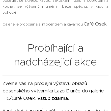
posedět se skvělou kávou, zákuskem i dalšími dobrotami a
kochat se výtvarným uměním beze spěchu, v klidu a
pohodě.
Café Osek
Galerie je propojena s infocentrem a kavárnou
.
Probíhající a
nadcházející akce
Zveme vás na prodejní výstavu obrazů
bosenského výtvarníka Lazo Djuriče do galerie
TIC/Café Osek.
Vstup zdarma
.
Fantaskní barevný svět autora vás zavede do