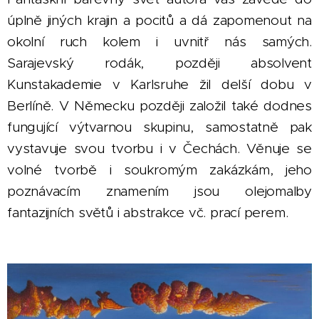
úplně jiných krajin a pocitů a dá zapomenout na
okolní ruch kolem i uvnitř nás samých.
Sarajevský rodák, později absolvent
Kunstakademie v Karlsruhe žil delší dobu v
Berlíně. V Německu později založil také dodnes
fungující výtvarnou skupinu, samostatně pak
vystavuje svou tvorbu i v Čechách. Věnuje se
volné tvorbě i soukromým zakázkám, jeho
poznávacím znamením jsou olejomalby
fantazijních světů i abstrakce vč. prací perem.