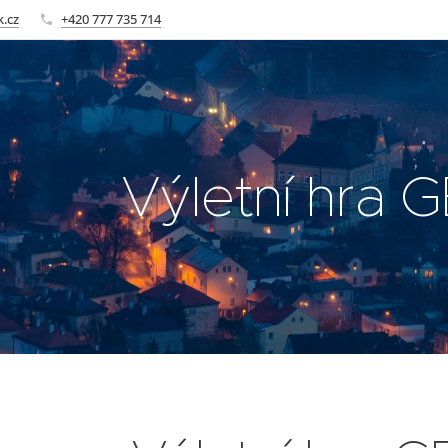
k.cz
+420 777 735 714
Výletní hra