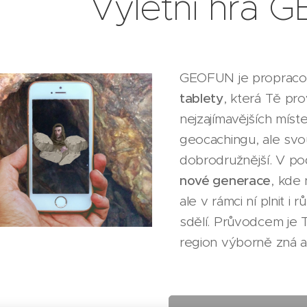
Výletní hra
GEOFUN je proprac
tablety
, která Tě pr
nejzajímavějších míst
geocachingu, ale sv
dobrodružnější. V po
nové generace
, kde 
ale v rámci ní plnit 
sdělí. Průvodcem je 
region výborně zná a