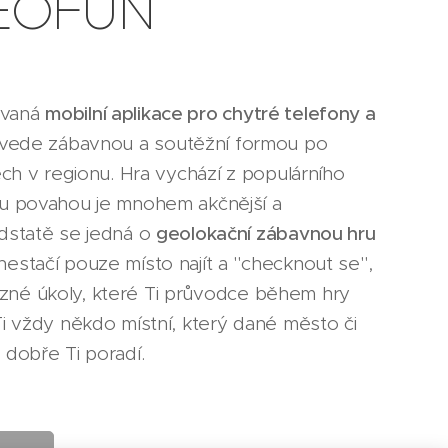
 GEOFUN
ovaná
mobilní aplikace pro chytré telefony a
ovede zábavnou a soutěžní formou po
ech v regionu. Hra vychází z populárního
ou povahou je mnohem akčnější a
dstatě se jedná o
geolokační zábavnou hru
nestačí pouze místo najít a "checknout se",
i různé úkoly, které Ti průvodce během hry
Ti vždy někdo místní, který dané město či
 dobře Ti poradí.