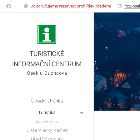
Doporučujeme rezervaci prohlídek předem!
itc@ose
TURISTICKÉ
INFORMAČNÍ CENTRUM
Osek u Duchcova
Úvodní stránka
Turistika
Autokemp
Cisterciácký klášter
Hrad Rýzmburk