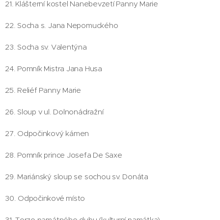
21. Klášterní kostel Nanebevzetí Panny Marie
22. Socha s. Jana Nepomuckého
23. Socha sv. Valentýna
24. Pomník Mistra Jana Husa
25. Reliéf Panny Marie
26. Sloup v ul. Dolnonádražní
27. Odpočinkový kámen
28. Pomník prince Josefa De Saxe
29. Mariánský sloup se sochou sv. Donáta
30. Odpočinkové místo
31. Torzo památného dubu (kulturní památka)