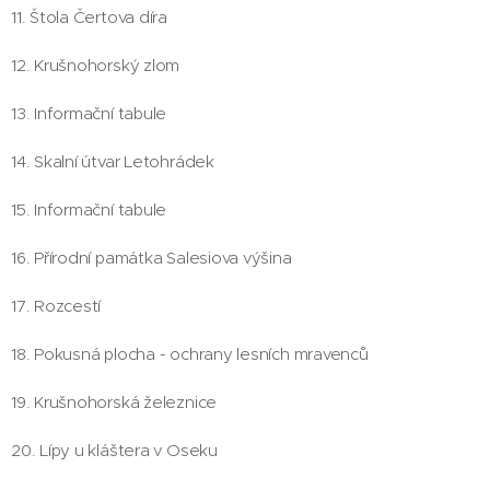
11. Štola Čertova díra
12. Krušnohorský zlom
13. Informační tabule
14. Skalní útvar Letohrádek
15. Informační tabule
16. Přírodní památka Salesiova výšina
17. Rozcestí
18. Pokusná plocha - ochrany lesních mravenců
19. Krušnohorská železnice
20. Lípy u kláštera v Oseku