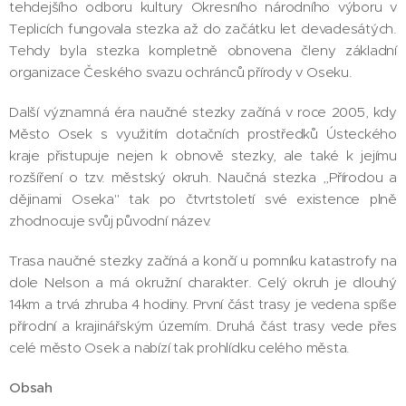
tehdejšího odboru kultury Okresního národního výboru v
Teplicích fungovala stezka až do začátku let devadesátých.
Tehdy byla stezka kompletně obnovena členy základní
organizace Českého svazu ochránců přírody v Oseku.
Další významná éra naučné stezky začíná v roce 2005, kdy
Město Osek s využitím dotačních prostředků Ústeckého
kraje přistupuje nejen k obnově stezky, ale také k jejímu
rozšíření o tzv. městský okruh. Naučná stezka ,,Přírodou a
dějinami Oseka" tak po čtvrtstoletí své existence plně
zhodnocuje svůj původní název.
Trasa naučné stezky začíná a končí u pomníku katastrofy na
dole Nelson a má okružní charakter. Celý okruh je dlouhý
14km a trvá zhruba 4 hodiny. První část trasy je vedena spíše
přírodní a krajinářským územím. Druhá část trasy vede přes
celé město Osek a nabízí tak prohlídku celého města.
Obsah