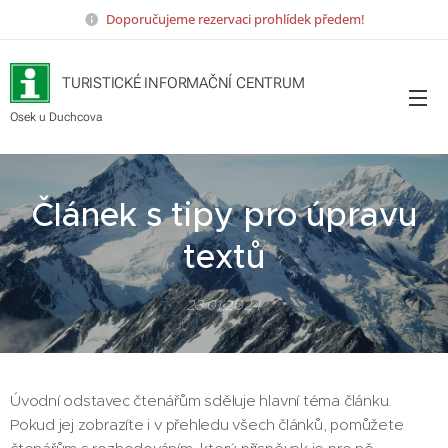
Doporučujeme rezervaci prohlídek předem!
TURISTICKÉ INFORMAČNÍ CENTRUM
Osek u Duchcova
Článek s tipy pro úpravu
textů
23.01.2024
Úvodní odstavec čtenářům sděluje hlavní téma článku.
Pokud jej zobrazíte i v přehledu všech článků, pomůžete