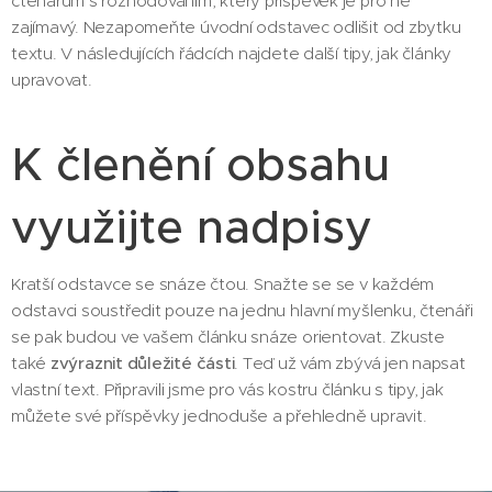
čtenářům s rozhodováním, který příspěvek je pro ně
zajímavý. Nezapomeňte úvodní odstavec odlišit od zbytku
textu. V následujících řádcích najdete další tipy, jak články
upravovat.
K členění obsahu
využijte nadpisy
Kratší odstavce se snáze čtou. Snažte se se v každém
odstavci soustředit pouze na jednu hlavní myšlenku, čtenáři
se pak budou ve vašem článku snáze orientovat. Zkuste
také
zvýraznit důležité části
. Teď už vám zbývá jen napsat
vlastní text. Připravili jsme pro vás kostru článku s tipy, jak
můžete své příspěvky jednoduše a přehledně upravit.