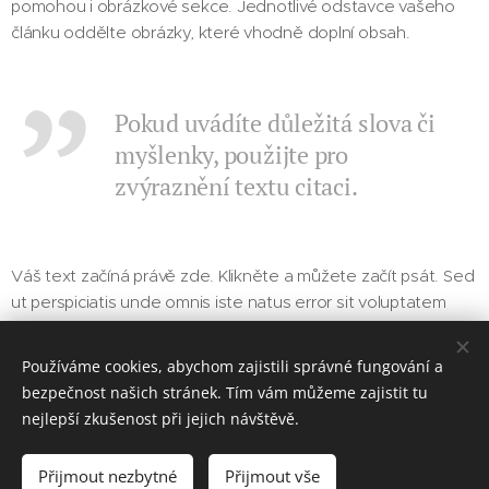
pomohou i obrázkové sekce. Jednotlivé odstavce vašeho
článku oddělte obrázky, které vhodně doplní obsah.
Pokud uvádíte důležitá slova či
myšlenky, použijte pro
zvýraznění textu citaci.
Váš text začíná právě zde. Klikněte a můžete začít psát. Sed
ut perspiciatis unde omnis iste natus error sit voluptatem
accusantium doloremque laudantium totam rem aperiam
eaque ipsa quae ab illo inventore veritatis et.
Používáme cookies, abychom zajistili správné fungování a
bezpečnost našich stránek. Tím vám můžeme zajistit tu
nejlepší zkušenost při jejich návštěvě.
#OsekPlnyZazitku
Přijmout nezbytné
Přijmout vše