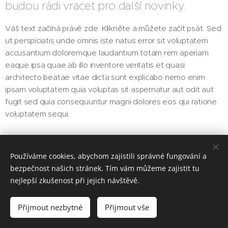
budou rádi vracet pro další novinky.
Váš text začíná právě zde. Klikněte a můžete začít psát. Sed
ut perspiciatis unde omnis iste natus error sit voluptatem
accusantium doloremque laudantium totam rem aperiam
eaque ipsa quae ab illo inventore veritatis et quasi
architecto beatae vitae dicta sunt explicabo nemo enim
ipsam voluptatem quia voluptas sit aspernatur aut odit aut
fugit sed quia consequuntur magni dolores eos qui ratione
voluptatem sequi.
Používáme cookies, abychom zajistili správné fungování a
bezpečnost našich stránek. Tím vám můžeme zajistit tu
nejlepší zkušenost při jejich návštěvě.
#OsekPlnyZazitku
Přijmout nezbytné
Přijmout vše
Cookies